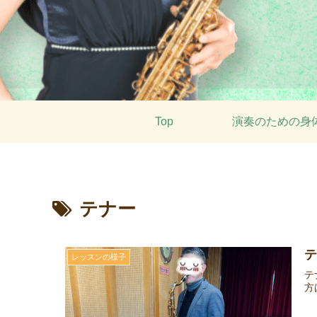
Top
演奏のための身
テナー
テ
レッスンの様子
テ
方