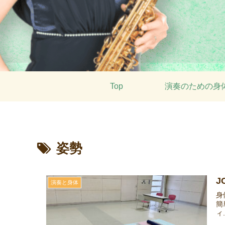
Top
演奏のための身
姿勢
J
演奏と身体
身
簡
ィ.