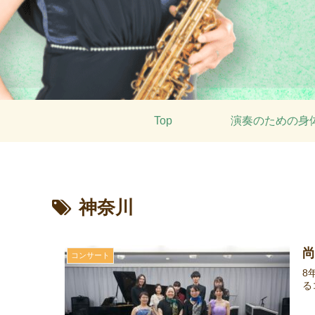
Top
演奏のための身
神奈川
コンサート
8
る